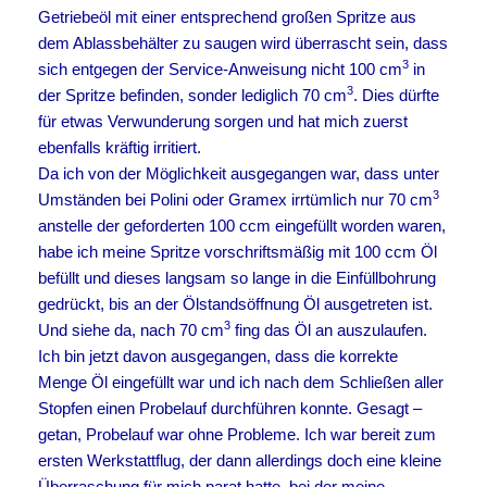
Getriebeöl mit einer entsprechend großen Spritze aus
dem Ablassbehälter zu saugen wird überrascht sein, dass
3
sich entgegen der Service-Anweisung nicht 100 cm
in
3
der Spritze befinden, sonder lediglich 70 cm
. Dies dürfte
für etwas Verwunderung sorgen und hat mich zuerst
ebenfalls kräftig irritiert.
Da ich von der Möglichkeit ausgegangen war, dass unter
3
Umständen bei Polini oder Gramex irrtümlich nur 70 cm
anstelle der geforderten 100 ccm eingefüllt worden waren,
habe ich meine Spritze vorschriftsmäßig mit 100 ccm Öl
befüllt und dieses langsam so lange in die Einfüllbohrung
gedrückt, bis an der Ölstandsöffnung Öl ausgetreten ist.
3
Und siehe da, nach 70 cm
fing das Öl an auszulaufen.
Ich bin jetzt davon ausgegangen, dass die korrekte
Menge Öl eingefüllt war und ich nach dem Schließen aller
Stopfen einen Probelauf durchführen konnte. Gesagt –
getan, Probelauf war ohne Probleme. Ich war bereit zum
ersten Werkstattflug, der dann allerdings doch eine kleine
Überraschung für mich parat hatte, bei der meine