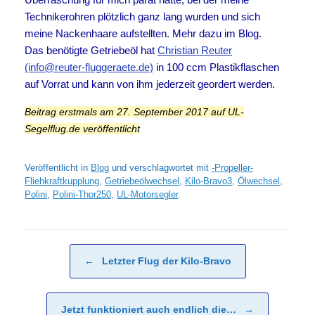
Technikerohren plötzlich ganz lang wurden und sich
meine Nackenhaare aufstellten. Mehr dazu im Blog.
Das benötigte Getriebeöl hat
Christian Reuter
(info@reuter-fluggeraete.de)
in 100 ccm Plastikflaschen
auf Vorrat und kann von ihm jederzeit geordert werden.
Beitrag erstmals am 27. September 2017 auf UL-
Segelflug.de veröffentlicht
Veröffentlicht in
Blog
und verschlagwortet mit
-Propeller-
Fliehkraftkupplung
,
Getriebeölwechsel
,
Kilo-Bravo3
,
Ölwechsel
,
Polini
,
Polini-Thor250
,
UL-Motorsegler
.
Beitragsnavigation
←
Letzter Flug der Kilo-Bravo
Jetzt funktioniert auch endlich die…
→