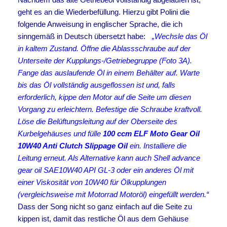
geht es an die Wiederbefüllung. Hierzu gibt Polini die
folgende Anweisung in englischer Sprache, die ich
sinngemäß in Deutsch übersetzt habe:
„Wechsle das Öl
in kaltem Zustand. Öffne die Ablassschraube auf der
Unterseite der Kupplungs-/Getriebegruppe (Foto 3A).
Fange das auslaufende Öl in einem Behälter auf. Warte
bis das Öl vollständig ausgeflossen ist und, falls
erforderlich, kippe den Motor auf die Seite um diesen
Vorgang zu erleichtern. Befestige die Schraube kraftvoll.
Löse die Belüftungsleitung auf der Oberseite des
Kurbelgehäuses und fülle
100 ccm ELF Moto Gear Oil
10W40 Anti Clutch Slippage Oil
ein. Installiere die
Leitung erneut. Als Alternative kann auch Shell advance
gear oil SAE10W40 API GL-3 oder ein anderes Öl mit
einer Viskosität von 10W40 für Ölkupplungen
(vergleichsweise mit Motorrad Motoröl) eingefüllt werden.“
Dass der Song nicht so ganz einfach auf die Seite zu
kippen ist, damit das restliche Öl aus dem Gehäuse