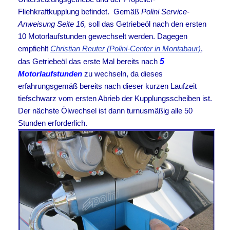
Fliehkraftkupplung befindet.
Gemäß
Polini Service-
Anweisung Seite 16,
soll das Getriebeöl nach den ersten
10 Motorlaufstunden gewechselt werden. Dagegen
empfiehlt
Christian Reuter (Polini-Center in Montabaur)
,
das Getriebeöl das erste Mal bereits nach
5
Motorlaufstunden
zu wechseln, da dieses
erfahrungsgemäß bereits nach dieser kurzen Laufzeit
tiefschwarz vom ersten Abrieb der Kupplungsscheiben ist.
Der nächste Ölwechsel ist dann turnusmäßig alle 50
Stunden erforderlich.